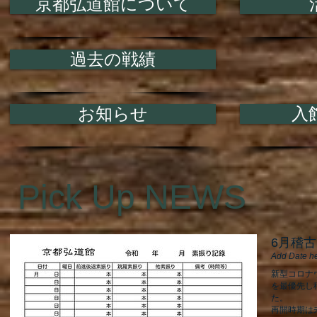
京都弘道館について
過去の戦績
お知らせ
入
Pick Up NEWS
6月稽
Add Date h
新型コロナ
を最優先し
た。
再開時期は