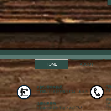
HOME
ABOUT
TEL
京都弘道館事務局
Tel
京都市北区紫野下御輿町12 杉本方
後
Tel
後援会事務局
Fax
京都市北区紫竹下梅ノ木町
78-3