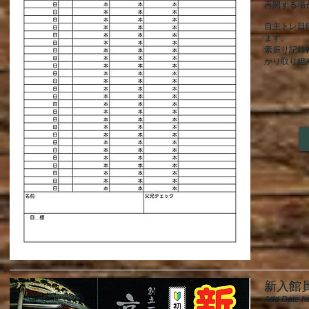
再開する場
自主トレ日
ます。
​素振り記
かり取り組
新入館
Add Date h