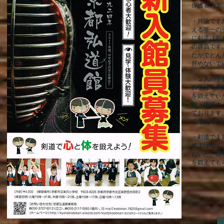
保護者の方
・持論です
える唯一の
に剣道は面
の勝負です
たかでどん
辞めないで
・２人
の子
の子は７年
を鍛えてい
神・継続す
ております
て信頼でき
​・剣道で
てではなく
だいた。物
を鍛えても